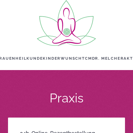
RAUENHEILKUNDE
KINDERWUNSCH
TCM
DR. MELCHER
AKT
Praxis