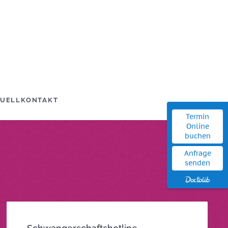
UELL
KONTAKT
Termin
Online
buchen
Anfrage
senden